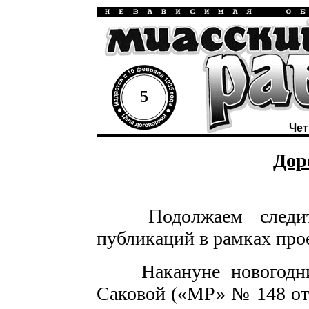
5
Чет
Дор
П
одолжаем следи
публикаций в рамках про
Накануне новогодних
Саковой («МР» № 148 от 