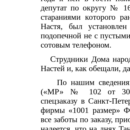
депутат по округу № 16
стараниями которого ра
Настя, был установлен
подопечной не с пустым
сотовым телефоном.
С
трудники Дома наро
Настей и, как обещали, д
По нашим сведениям,
(«МР» № 102 от 30.0
спецзаказу в Санкт-Пете
фирмы «1001 размер» Фе
все заботы по заказу, пр
надеется, что на днях Та