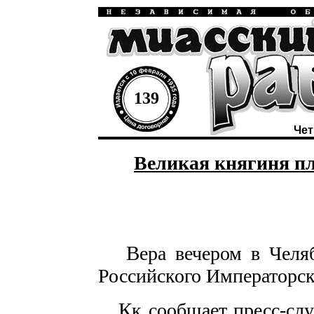
139
Чет
Великая княгиня пл
В
ера вечером в Челя
Российского Императорск
К
к сообщает пресс-сл