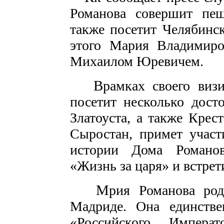
Романова совершит пе
также посетит Челябинс
этого Мария Владимиров
Михаилом Юревичем.
В
рамках своего виз
посетит несколько дост
Златоуста, а также Крес
Сыростан, примет участ
истории Дома Романо
«Жизнь за царя» и встре
М
рия Романова род
Мадриде. Она единстве
«Российского Импера