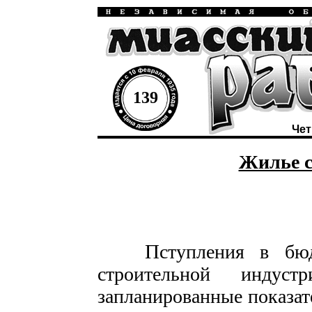
139
Чет
Жилье с
П
ступления в бю
строительной индус
запланированные показат