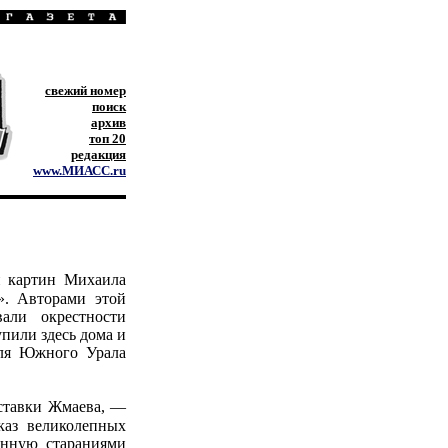
свежий номер
поиск
архив
топ 20
редакция
www.МИАСС.ru
и картин Михаила
. Авторами этой
али окрестности
упили здесь дома и
для Южного Урала
ставки Жмаева, —
каз великолепных
енную стараниями