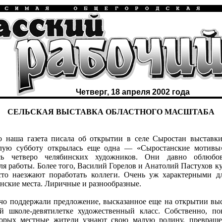
Четверг, 18 апреля 2002 года
СЕЛЬСКАЯ ВЫСТАВКА ОБЛАСТНОГО МАСШТАБА
о наша газета писала об открытии в селе Сыростан выставк
лую субботу открылась еще одна — «Сыростанские мотивы»
сь четверо челябинских художников. Они давно облюбов
ля работы. Более того, Василий Горелов и Анатолий Пастухов к
сто наезжают поработать коллеги. Очень уж характерными 
анские места. Лиричные и разнообразные.
чо поддержали предложение, высказанное еще на открытии вы
ой школе-девятилетке художественный класс. Собственно, по
торых местные жители узнают свою малую родину, превращ