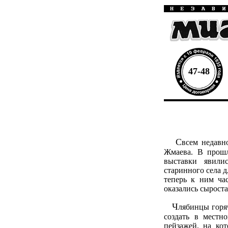
47-48
С
всем недавн
Жмаева. В прош
выставки явили
старинного села д
теперь к ним ча
оказались сырост
Ч
лябинцы горя
создать в местн
пейзажей, на ко