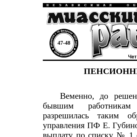
47-48
Чет
ПЕНСИОНН
В
еменно, до решен
бывшим работникам 
разрешилась таким обр
управления ПФ Е. Губино
выплату по списку № 1 с