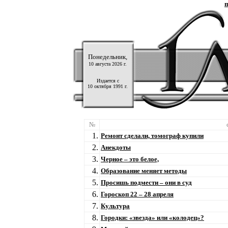
п
Понедельник,
10 августа 2026 г.
Издается с
10 октября 1991 г.
№
1.
Ремонт сделали, томограф купили
2.
Анекдоты
3.
Черное – это белое,
4.
Образование меняет методы
5.
Просишь подмести – они в суд
6.
Гороскоп 22 – 28 апреля
7.
Культура
8.
Городки: «звезда» или «колодец»?