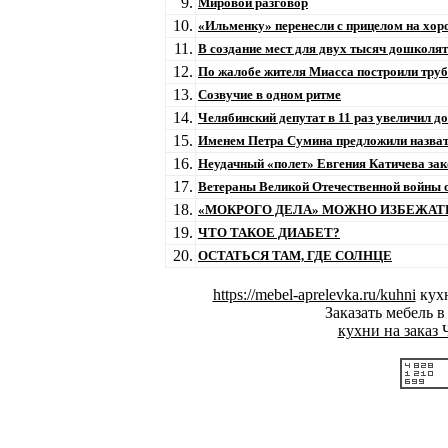
9.
Мировой разговор
10.
«Ильменку» перенесли с прицелом на хо
11.
В создание мест для двух тысяч дошколя
12.
По жалобе жителя Миасса построили труб
13.
Созвучие в одном ритме
14.
Челябинский депутат в 11 раз увеличил д
15.
Именем Петра Сумина предложили назвать
16.
Неудачный «полет» Евгения Катичева зак
17.
Ветераны Великой Отечественной войны 
18.
«МОКРОГО ДЕЛА» МОЖНО ИЗБЕЖАТ
19.
ЧТО ТАКОЕ ДИАБЕТ?
20.
ОСТАТЬСЯ ТАМ, ГДЕ СОЛНЦЕ
https://mebel-aprelevka.ru/kuhni
кухн
Заказать мебель 
кухни на заказ 