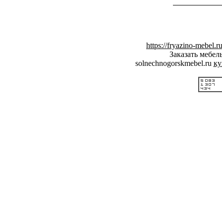
https://fryazino-mebel.r
Заказать мебел
solnechnogorskmebel.ru
ку