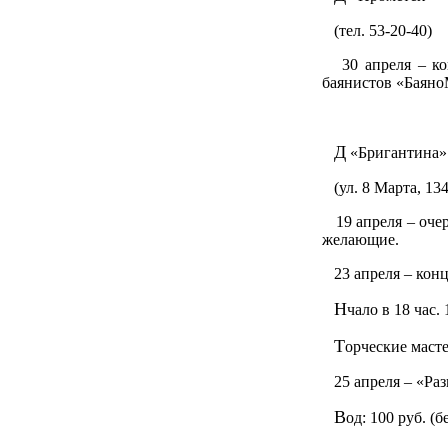
(тел. 53-20-40)
30 апреля – кон
баянистов «БаяноМ
Д
«Бригантина»
(ул. 8 Марта, 134,
19 апреля – очер
желающие.
23 апреля – конц
Н
чало в 18 час.
Т
орческие масте
25 апреля – «Раз
В
од: 100 руб. (