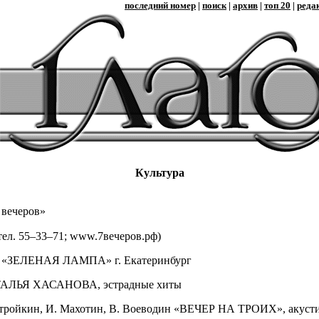
последний номер
|
поиск
|
архив
|
топ 20
|
реда
Культура
 вечеров»
тел. 55–33–71; www.7вечеров.рф)
т «ЗЕЛЕНАЯ ЛАМПА» г. Екатеринбург
ТАЛЬЯ ХАСАНОВА, эстрадные хиты
тройкин, И. Махотин, В. Воеводин «ВЕЧЕР НА ТРОИХ», акусти