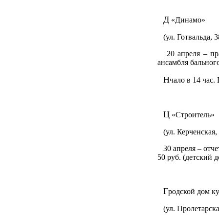
Д
«Динамо»
(ул. Готвальда, 38
20 апреля – пра
ансамбля бального
Н
чало в 14 час.
Ц
«Строитель»
(ул. Керченская, 1
30 апреля – отчет
50 руб. (детский д
Г
родской дом к
(ул. Пролетарская,