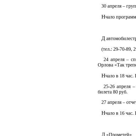
30 апреля – груп
Н
чало программ
Д
автомобилест
(тел.: 29-70-89, 2
24 апреля – спек
Орлова «Так треп
Н
чало в 18 час.
25-26 апреля – 
билета 80 руб.
27 апреля – отче
Н
чало в 16 час.
Д
«Прометей»