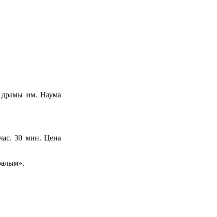
а драмы им. Наума
ас. 30 мин. Цена
ралым».