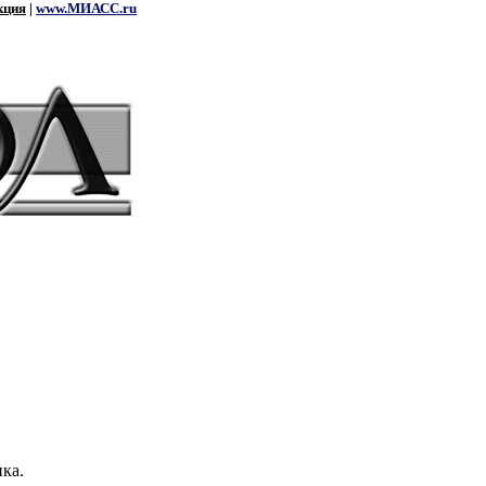
кция
|
www.МИАСС.ru
ка.