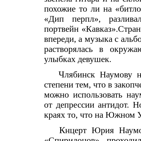
похожие то ли на «битло
«Дип перпл», разлива
портвейн «Кавказ».Стран
впереди, а музыка с альб
растворялась в окружа
улыбках девушек.
Ч
лябинск Наумову н
степени тем, что в закоп
можно использовать нау
от депрессии антидот. 
краях то, что на Южном 
К
нцерт Юрия Наумо
«Спиридонов» проходи