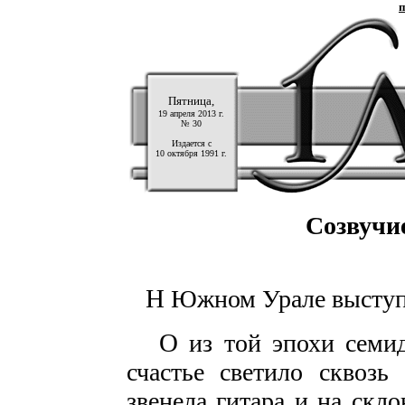
п
Пятница,
19 апреля 2013 г.
№ 30
Издается с
10 октября 1991 г.
Созвучи
Н
Южном Урале выступи
О
из той эпохи семид
счастье светило сквозь
звенела гитара и на скло