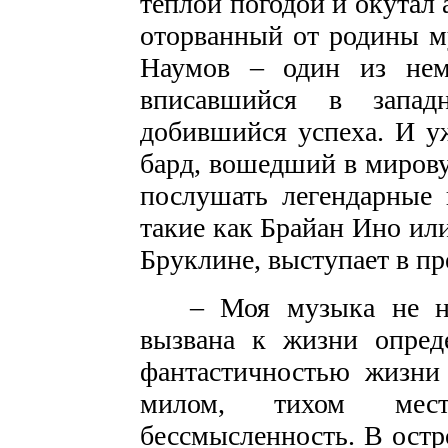
теплой погодой и окутал 
оторванный от родины м
Наумов – один из немн
вписавшийся в запа
добившийся успеха. И у
бард, вошедший в мирову
послушать легендарные 
такие как Брайан Ино ил
Бруклине, выступает в п
– Моя музыка не нуж
вызвана к жизни опреде
фантастичностью жизни 
милом, тихом мес
бессмысленность. В остр