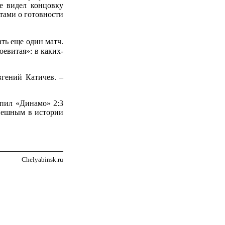
не видел концовку
ятами о готовности
ть еще один матч.
оевитая»: в каких-
вгений Катичев. –
упил «Динамо» 2:3
успешным в истории
Chelyabinsk.ru