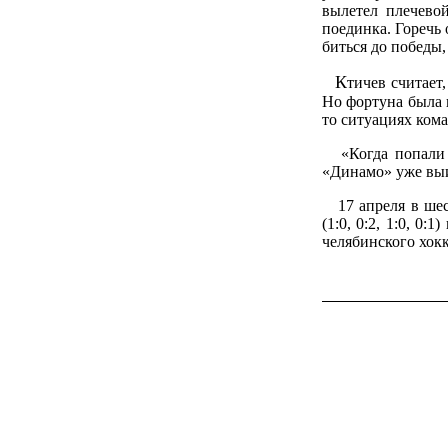
вылетел плечевой
поединка. Горечь 
биться до победы,
К
тичев считает
Но фортуна была н
то ситуациях кома
«Когда попали в 
«Динамо» уже вы
17 апреля в шест
(1:0, 0:2, 1:0, 0
челябинского хокк