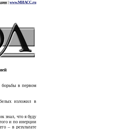
кция
|
www.МИАСС.ru
ией
й борьбы в первом
-белых изложил в
к знал, что я буду
этого и по инерции
го – в результате