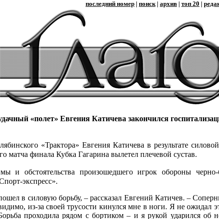
последний номер
|
поиск
|
архив
|
топ 20
|
реда
удачный «полет» Евгения Катичева закончился госпитализац
лябинского «Трактора» Евгения Катичева в результате силово
о матча финала Кубка Гагарина вылетел плечевой сустав.
вмы и обстоятельства произошедшего игрок обороны черно
Спорт-экспресс».
шел в силовую борьбу, – рассказал Евгений Катичев. – Соперни
 видимо, из-за своей трусости кинулся мне в ноги. Я не ожидал 
 Борьба проходила рядом с бортиком – и я рукой ударился об не