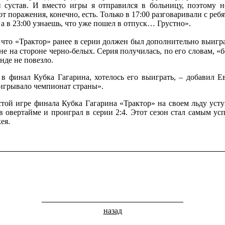
 сустав. И вместо игры я отправился в больницу, поэтому 
от поражения, конечно, есть. Только в 17:00 разговаривали с реб
 а в 23:00 узнаешь, что уже пошел в отпуск… Грустно».
, что «Трактор» ранее в серии должен был дополнительно выигра
е на стороне черно-белых. Серия получилась, по его словам, «б
нде не повезло.
финал Кубка Гагарина, хотелось его выиграть, – добавил Е
игрывало чемпионат страны».
ой игре финала Кубка Гагарина «Трактор» на своем льду уст
:1) в овертайме и проиграл в серии 2:4. Этот сезон стал самым 
ея.
назад