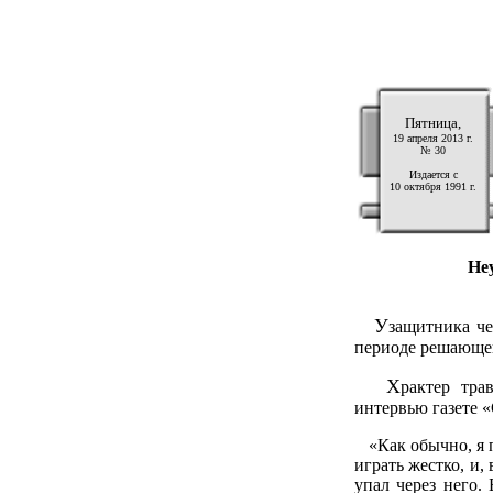
Пятница,
19 апреля 2013 г.
№ 30
Издается с
10 октября 1991 г.
Не
У
защитника че
периоде решающег
Х
рактер тра
интервью газете «
«Как обычно, я по
играть жестко, и,
упал через него.