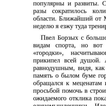
популярны и развиты. С
разы сократилось кол
области. Ближайший от М
неделю я езжу туда трени
П
вел Борзых с больш
видам спорта, но вот
«городки», насчитыва
прикипел всей душой. 
равнодушным, видя, как
память о былом буме го
обращался к меценатам 
просьбой помочь в строи
ожидаемого отклика пока
единомышленники. Ид