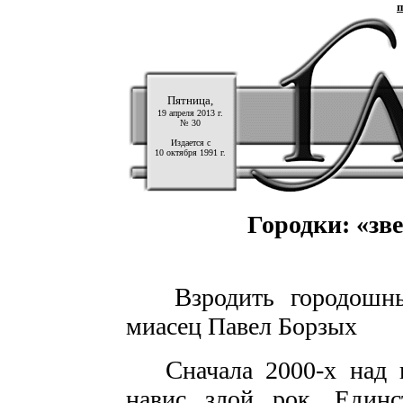
п
Пятница,
19 апреля 2013 г.
№ 30
Издается с
10 октября 1991 г.
Городки: «зв
В
зродить городошн
миасец Павел Борзых
С
начала 2000-х над
навис злой рок. Единс