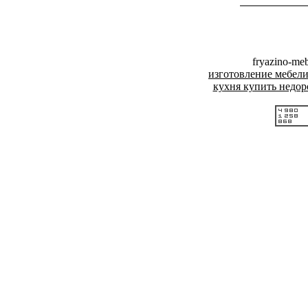
fryazino-me
изготовление мебел
кухня купить недо