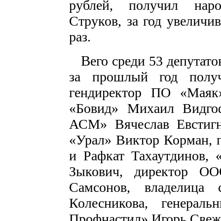
рублей, получил нар
Струков, за год увеличив
раз.
В
его среди 53 депутат
за прошлый год полу
гендиректор ПО «Маяк
«Бовид» Михаил Видго
АСМ» Вячеслав Евстигн
«Урал» Виктор Корман, 
и Рафкат Тахаутдинов, 
Зыкович, директор О
Самсонов, владелица 
Колесникова, генера
Профнастил» Игорь Свеж