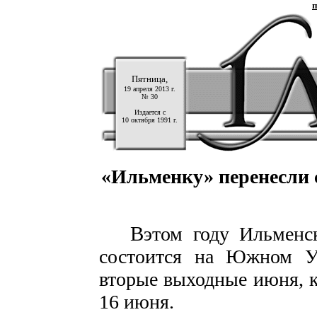
п
Пятница,
19 апреля 2013 г.
№ 30
Издается с
10 октября 1991 г.
«Ильменку» перенесли 
В
этом году Ильменс
состоится на Южном Ур
вторые выходные июня, ка
16 июня.