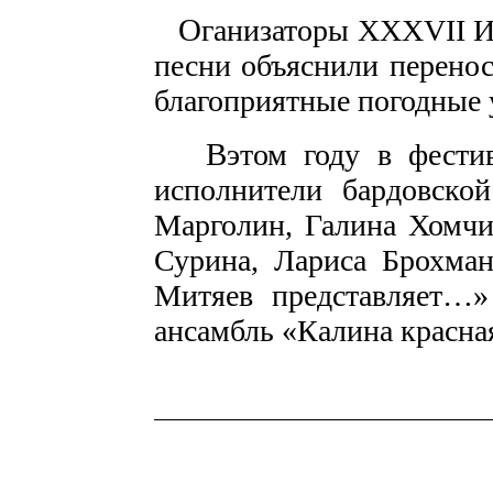
О
ганизаторы XXXVII И
песни объяснили перенос
благоприятные погодные 
В
этом году в фести
исполнители бардовско
Марголин, Галина Хомчи
Сурина, Лариса Брохман
Митяев представляет…»
ансамбль «Калина красна