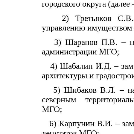
городского округа (далее
2) Третьяков С.В. –
управлению имуществом
3) Шарапов П.В. – нач
администрации МГО;
4) Шабалин И.Д. – заме
архитектуры и градостро
5) Шибаков В.Л. – нач
северным территориал
МГО;
6) Карпунин В.И. – зам
депутатов МГО;