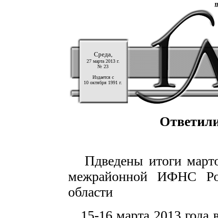
п
Среда,
27 марта 2013 г.
№ 23
Издается с
10 октября 1991 г.
Ответили
П
дведены итоги март
межрайонной ИФНС Р
области
15-16 марта 2013 года