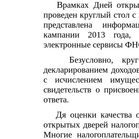
В
рамках Дней откры
проведен круглый стол с
представлена информ
кампании 2013 года, 
электронные сервисы ФН
Б
езусловно, кру
декларированием доходо
с исчислением имущес
свидетельств о присвое
ответа.
Д
я оценки качества 
открытых дверей налого
Многие налогоплательщи