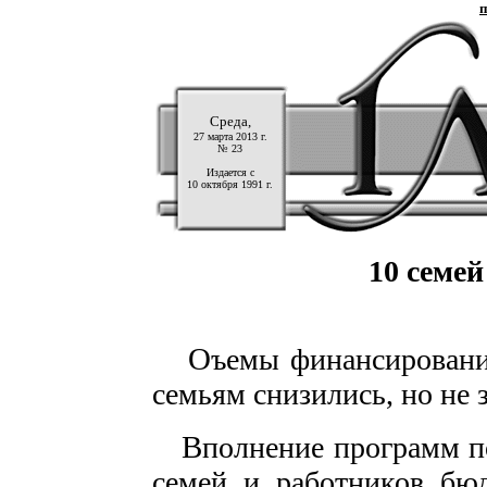
п
Среда,
27 марта 2013 г.
№ 23
Издается с
10 октября 1991 г.
10 семе
О
ъемы финансирован
семьям снизились, но не 
В
полнение программ 
семей и работников бю