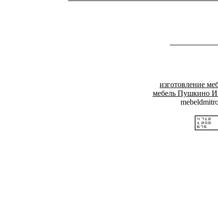
изготовление м
мебель Пушкино И
mebeldmitr