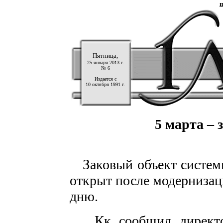
п
Пятница,
25 января 2013 г.
№ 6
Издается с
10 октября 1991 г.
5 марта – 
З
аковый объект систем
открыт после модерниза
дню.
К
к сообщил директо