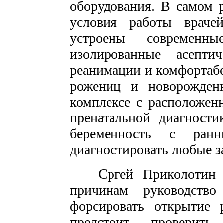
оборудования. В самом 
условия работы враче
устроены современн
изолированные асепти
реанимации и комфортабе
рожениц и новорожденн
комплексе с расположен
пренатальной диагности
беременность с ран
диагностировать любые з
С
ргей Приколотин 
причинам руководств
форсировать открытие 
предстоит проверит