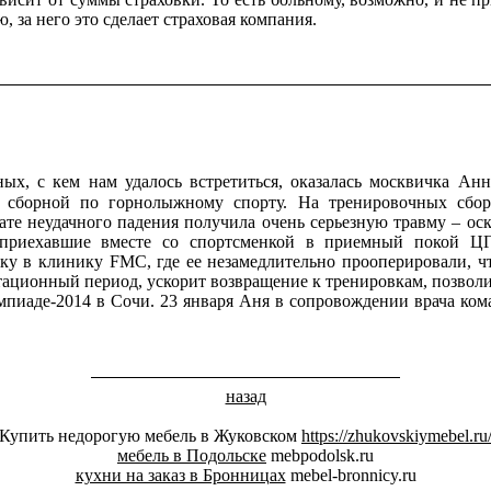
, за него это сделает страховая компания.
ных, с кем нам удалось встретиться, оказалась москвичка Анн
 сборной по горнолыжному спорту. На тренировочных сбо
тате неудачного падения получила очень серьезную травму – ос
, приехавшие вместе со спортсменкой в приемный покой 
ку в клинику FMС, где ее незамедлительно прооперировали, 
тационный период, ускорит возвращение к тренировкам, позвол
мпиаде-2014 в Сочи. 23 января Аня в сопровождении врача ком
назад
Купить недорогую мебель в Жуковском
https://zhukovskiymebel.ru
мебель в Подольске
mebpodolsk.ru
кухни на заказ в Бронницах
mebel-bronnicy.ru