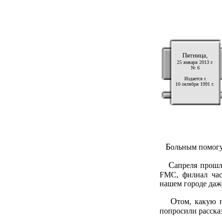
Пятница,
25 января 2013 г.
№ 6
Издается с
10 октября 1991 г.
Б
ольным помогу
С
апреля прошл
FMC, филиал час
нашем городе даже
О
том, какую 
попросили расска