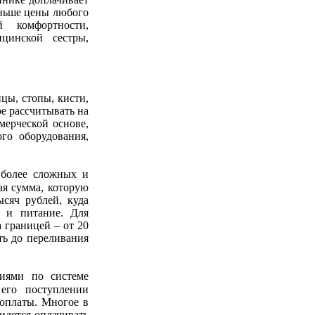
меньше цены любого
 комфортности,
цинской сестры,
ы, стопы, кисти,
ре рассчитывать на
мерческой основе,
го оборудования,
 более сложных и
ая сумма, которую
ысяч рублей, куда
, и питание. Для
а границей – от 20
ть до переливания
ниями по системе
 его поступлении
 оплаты. Многое в
ридется оплачивать