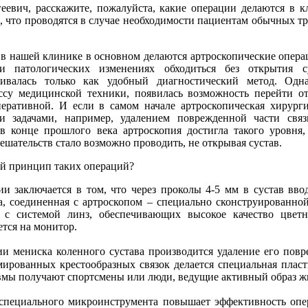
вич, расскажите, пожалуйста, какие операции делаются в к
х, что проводятся в случае необходимости пациентам обычных т
 нашей клинике в основном делаются артроскопические опер
и патологических изменениях обходиться без открытия су
вивалась только как удобный диагностический метод. Одн
ссу медицинской техники, появилась возможность перейти о
еративной. И если в самом начале артроскопическая хирург
 задачами, например, удалением поврежденной части свя
в конце прошлого века артроскопия достигла такого уровня
ешательств стало возможно проводить, не открывая сустав.
й принцип таких операций?
заключается в том, что через проколы 4-5 мм в сустав вво
, соединенная с артроскопом – специально сконструированно
 с системой линз, обеспечивающих высокое качество цветн
ется на монитор.
и мениска коленного сустава производится удаление его повр
мированных крестообразных связок делается специальная пласт
вмы получают спортсмены или люди, ведущие активный образ ж
 специального микроинструмента повышает эффективность опе