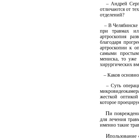
– Андрей Сергее
отличаются от те
отделений?
– В Челябинске в
при травмах ил
артроскопия раз
благодаря прогре
артроскопии к оп
самыми простыми
мениска, то уже 
хирургических вм
– Каков основно
– Суть операции 
микровидеокамера
жесткой оптикой
которое проециру
П
и повреждени
для лечения трав
именно такие тра
И
пользование