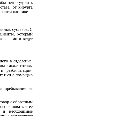
обы точно удалить
става, от хирурга
 нашей клинике.
енных суставов. С
ациенты, которым
здоровыми и ведут
ного в отделение,
 мы также готовы
и реабилитации,
игаться с помощью
за пребывание на
говор с областным
оспользоваться ее
я и необходимые
инике доплачивает