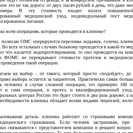
пе это не так дорого: от двух тысяч рублей в день, что даже 
номера. В эту стоимость входит палата повышенной
ированный медицинский уход, индивидуальный пост меди
ансированное питание.
ко всем операциям, которые проводятся в клинике?
полисам ОМС оперируются переломы лодыжек, голени, ключиц
. Во всех остальных случаях больному приходится в какой-то ме
от что касается эндопротезирования, то оно проводится на ком
ы ФОМС не перекрывают стоимости протезов и медицинско
 проведения такой операции.
агаем на выбор – от такого, который просто «подойдет», до
 право выбора остается за пациентом. Практически самая больш
ь человеку в случае сложной операции, это примерно 180 т
т и сама операция, и протез, и квалифицированный уход
ральных центрах России это будет стоить в два раза дороже, а з
необходимости клиника обладает всеми видами лицензий, впло
аловажная деталь: клиника работает со страховыми компа
едицинского страхования. Если человек застрахован, при
ки связываются с представителем компании и решают вопрос
висит от суммы страховки. То есть больному, возможно, и не п