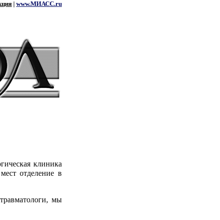
кция
|
www.МИАСС.ru
ргическая клиника
мест отделение в
травматологи, мы