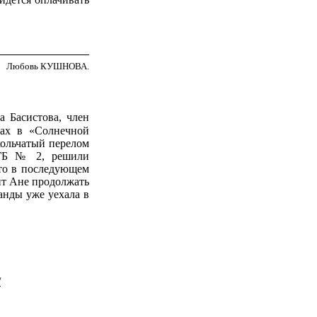
Любовь КУШНОВА.
а Басистова, член
рах в «Солнечной
кольчатый перелом
ЦГБ № 2, решили
что в последующем
ит Ане продолжать
анды уже уехала в
/