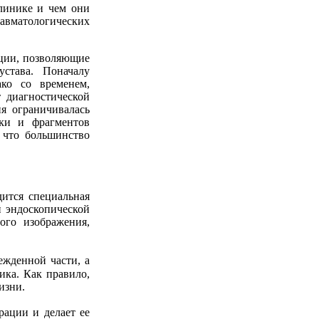
линике и чем они
равматологических
ации, позволяющие
става. Поначалу
ако со временем,
т диагностической
ия ограничивалась
зки и фрагментов
, что большинство
дится специальная
й эндоскопической
ого изображения,
ежденной части, а
ика. Как правило,
изни.
рации и делает ее