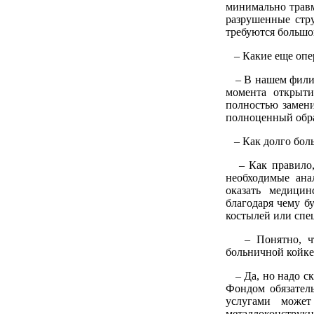
минимально травм
разрушенные стру
требуются большо
– Какие еще опе
– В нашем филиал
момента открыти
полностью замени
полноценный обра
– Как долго боль
– Как правило, о
необходимые ана
оказать медици
благодаря чему б
костылей или спе
– Понятно, что 
больничной койк
– Да, но надо ск
Фондом обязатель
услугами может
металлоконструкц