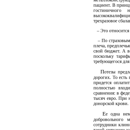
пациент. В принци
гостиничного 
высококвалифиц
трехразовое сбал
– Это относится 
– По страховым 
плеча, предплечья
свой бюджет. А в
поскольку тариф
требующегося для
П
отезы предл
дорогих. То есть
придется оплатит
полностью входи
сравнения: в феде
тысяч евро. При 
донорской крови.
Е
е одна нем
добровольного м
сотрудники клини
такой ситуации за