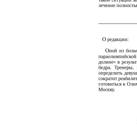
лечение полностью
О
редакции:
О
ной из боль
параолимпийской
долине» в резуль
бедра. Тренеры
определить девуш
сократит реабили
готовиться к Оли
Москву.