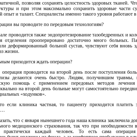
атичной, позволяя сохранять целостность здоровых тканей. Чт
ктуры и при этом максимально сохранить здоровые части су
й опыт и талант. Специалисты именно такого уровня работают в
рации вы проводите по передовым технологиям?
е проводится также эндопротезирование тазобедренных и кол
я отделения прооперировано достаточно много больных. П
ли деформированный больной сустав, чувствуют себя вновь 
з жизни.
ным приходится ждать операции?
перация проводится на второй день после поступления боль
лизы делаются очень быстро. Людям, получившим травмы,
нскую помощь с применением передовых методов лечения 
уквально на второй день больные могут самостоятельно передв
циальных «ходунков».
если клиника частная, то пациенту приходится платить 
е…
азать, что с января нынешнего года наша клиника заключила до
ного медицинского страхования, так что при необходимости в
 практически каждый человек. То есть сама операци
ии будут оплачены из фонда, а за комфортное пребывание в кл