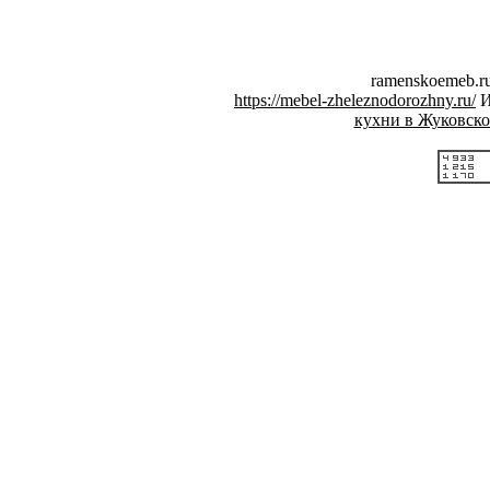
ramenskoemeb.r
https://mebel-zheleznodorozhny.ru/
И
кухни в Жуковско