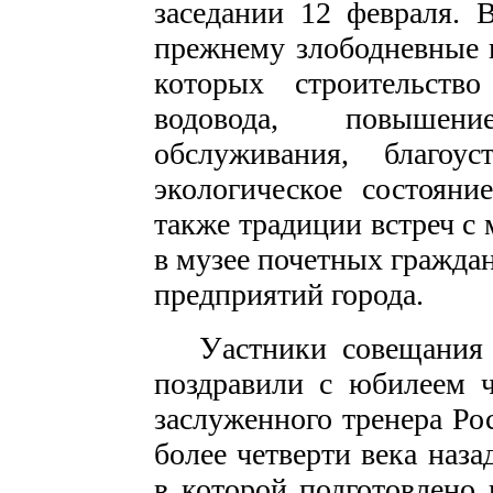
заседании 12 февраля. 
прежнему злободневные 
которых строительств
водовода, повышени
обслуживания, благоус
экологическое состояни
также традиции встреч с
в музее почетных гражда
предприятий города.
У
астники совещания
поздравили с юбилеем ч
заслуженного тренера Ро
более четверти века наз
в которой подготовлено