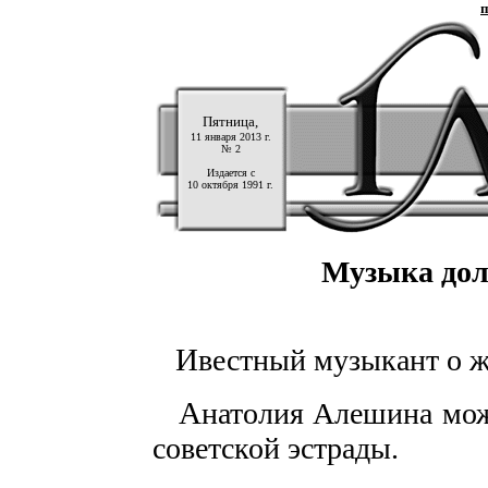
п
Пятница,
11 января 2013 г.
№ 2
Издается с
10 октября 1991 г.
Музыка дол
И
вестный музыкант о ж
А
натолия Алешина мож
советской эстрады.