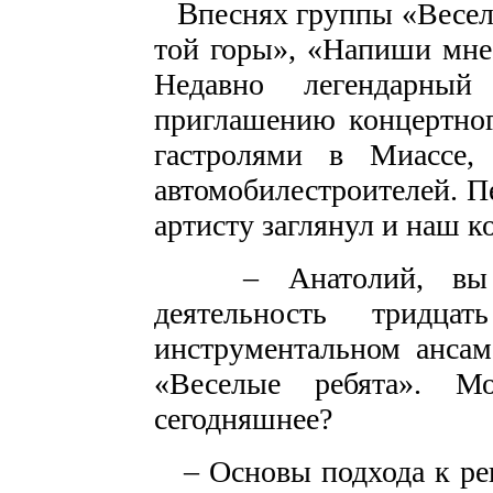
В
песнях группы «Весел
той горы», «Напиши мне
Недавно легендарны
приглашению концертног
гастролями в Миассе
автомобилестроителей. П
артисту заглянул и наш к
– Анатолий, вы на
деятельность тридц
инструментальном ансам
«Веселые ребята». 
сегодняшнее?
– Основы подхода к реп