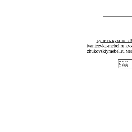
купить кухню в 
ivanteevka-mebel.ru
кух
zhukovskiymebel.ru
ме