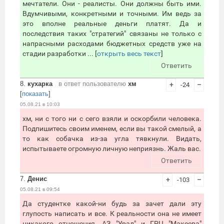
мечтатели. Они - реалисты. Они должны быть ими.
Вдумчивыми, конкретными и точными. Им ведь за
это вполне реальные деньги платят. Да и
последствия таких "стратегий" связаны не только с
напрасными расходами бюджетных средств уже на
стадии разработки ... [
открыть весь текст
]
Ответить
8.
кухарка
в ответ пользователю
хм
+
-24
–
[
показать
]
05.08.21 в 10:03
хм, ни с того ни с сего взяли и оскорбили человека.
Подпишитесь своим именем, если вы такой смелый, а
то как собачка из-за угла тявкнули. Видать,
испытываете огромную личную неприязнь. Жаль вас.
Ответить
7.
Денис
+
-103
–
05.08.21 в 09:54
Да студентке какой-ни будь за зачет дали эту
глупость написать и все. К реальности она не имеет
никакого отношения. АЗ "Урал" и ГРЦ "Макеева"