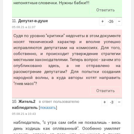
непонятные словечки. Нужны бабки!!!
Ответить
11.
Депутат-в-душе
+
-26
–
05.08.21 в 11:07
Судя по уровню "критики" недочеты в этом документе
носят технический характер и вполне успешно
исправляются депутатами на комиссиях. Для того,
собственно, и происходит утверждение стратегии
местными законодателями. Теперь вопрос - зачем это
опубликовано здесь, а не отправлено на
рассмотрение депутатам? Для попытки создания
народной волны, а куда авторы хотят направить
"гнев масс"?
Ответить
10.
Житель2
в ответ пользователю
+
-3
–
наблюдатель
[
показать
]
05.08.21 в 10:43
наблюдатель, "с утра сам себя не похвалишь - весь
день ходишь как оплёванный". Особенно умиляет