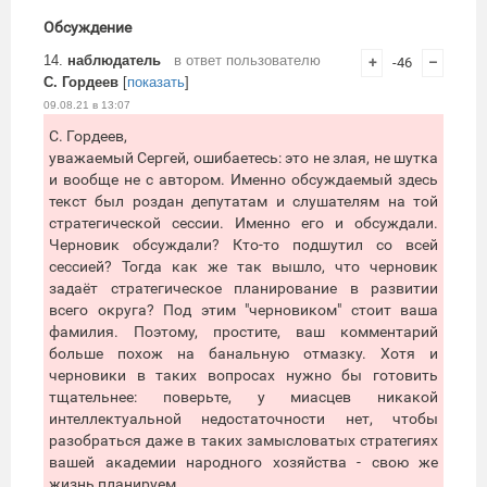
Обсуждение
14.
наблюдатель
в ответ пользователю
+
-46
–
С. Гордеев
[
показать
]
09.08.21 в 13:07
С. Гордеев,
уважаемый Сергей, ошибаетесь: это не злая, не шутка
и вообще не с автором. Именно обсуждаемый здесь
текст был роздан депутатам и слушателям на той
стратегической сессии. Именно его и обсуждали.
Черновик обсуждали? Кто-то подшутил со всей
сессией? Тогда как же так вышло, что черновик
задаёт стратегическое планирование в развитии
всего округа? Под этим "черновиком" стоит ваша
фамилия. Поэтому, простите, ваш комментарий
больше похож на банальную отмазку. Хотя и
черновики в таких вопросах нужно бы готовить
тщательнее: поверьте, у миасцев никакой
интеллектуальной недостаточности нет, чтобы
разобраться даже в таких замысловатых стратегиях
вашей академии народного хозяйства - свою же
жизнь планируем...