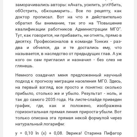
заморачивались авторы: нАчать, усилить, углУбить,
обОстрить, оБкошмарить… Все по рецепту, как
доктор прописал. Вот на что я действительно
обратил бы внимание, так это на "Повышение
квалификации работников Администрации МГО".
Тут, как говорится, ни прибавить, ни отнять, прямо в
десятку. Профессионалов в команде Тонких - раз-
два и обчелся, да и те достались ему, что
называется, в наследство от предыдущих глав. А уж
кого он сам пригласил и назначил - без слез не
глянешь.
Немного озадачил меня предложенный научный
подход к прогнозу миграции населения МГО. Здесь,
на первый взгляд, все просто и понятно: сколько
прибыло, столько же и убыло. Результат - ноль, и
так до самого 2035 года. На листе-слайде приведен
график, где, как и положено, изображена
горизонтальная прямая линия прироста-убыли. Вот
только описана эта прямая некой формулой через
натуральный логарифм:
y = 0,10 ln (x) + 0,08. Эврика! Старина Пифагор