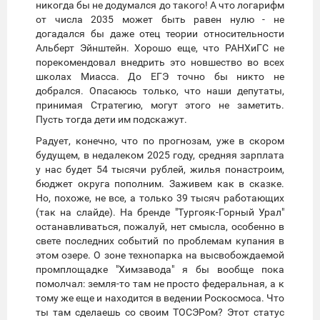
никогда бы не додумался до такого! А что логарифм
от числа 2035 может быть равен нулю - не
догадался бы даже отец теории относительности
Альберт Эйнштейн. Хорошо еще, что РАНХиГС не
порекомендовал внедрить это новшество во всех
школах Миасса. До ЕГЭ точно бы никто не
добрался. Опасаюсь только, что наши депутаты,
принимая Стратегию, могут этого не заметить.
Пусть тогда дети им подскажут.
Радует, конечно, что по прогнозам, уже в скором
будущем, в недалеком 2025 году, средняя зарплата
у нас будет 54 тысячи рублей, жилья понастроим,
бюджет округа пополним. Заживем как в сказке.
Но, похоже, не все, а только 39 тысяч работающих
(так на слайде). На бренде "Тургояк-Горный Урал"
останавливаться, пожалуй, нет смысла, особенно в
свете последних событий по проблемам купания в
этом озере. О зоне технопарка на высвобождаемой
промплощадке "Химзавода" я бы вообще пока
помолчал: земля-то там не просто федеральная, а к
тому же еще и находится в ведении Роскосмоса. Что
ты там сделаешь со своим ТОСЭРом? Этот статус