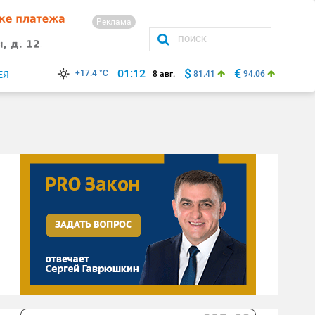
Реклама
$
€
01:12
+17.4 °C
ЕЯ
8 авг.
81.41
94.06