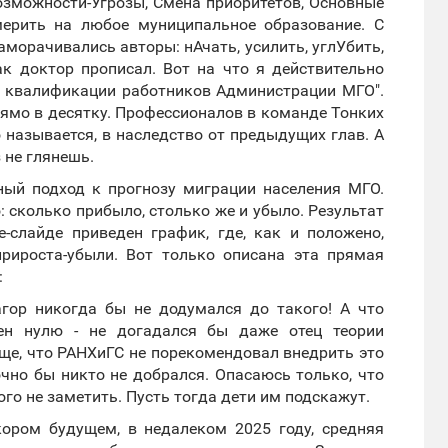
озможности-Угрозы, Смена приоритетов, Основные
мерить на любое муниципальное образование. С
морачивались авторы: нАчать, усилить, углУбить,
ак доктор прописал. Вот на что я действительно
е квалификации работников Администрации МГО".
 прямо в десятку. Профессионалов в команде Тонких
то называется, в наследство от предыдущих глав. А
з не глянешь.
ый подход к прогнозу миграции населения МГО.
о: сколько прибыло, столько же и убыло. Результат
е-слайде приведен график, где, как и положено,
рироста-убыли. Вот только описана эта прямая
:
фагор никогда бы не додумался до такого! А что
н нулю - не догадался бы даже отец теории
ще, что РАНХиГС не порекомендовал внедрить это
чно бы никто не добрался. Опасаюсь только, что
го не заметить. Пусть тогда дети им подскажут.
скором будущем, в недалеком 2025 году, средняя