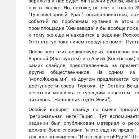
зарплата у нас будет 54 тысячи рублей, жил
как в сказке. Но, похоже, не все, а только
"Тургояк-Горный Урал" останавливаться, по
событий по проблемам купания в этом о
промплощадке "Химзавода" я бы вообще пока 
к тому же еще и находится в ведении Роск
Этот статус пока ничем городу не помог. Пус
После всех этих великомудрых прогнозов раз
Европой (Златоустом) и с Азией (Копейском) 
самих слайдов, представленных на презен
других общественников. На одном из 
"молоЖежными", на другом предлагается "фо
доступности озера Тургояк. (У Остапа Бенд
печатная машинка с турецким акцентом: та
читалось: "Начальник отдЭлЭния").
Особый колорит слайду по смене приорит
"региональная интеРГация". Тут вспоминае
издании был опубликован материал о реко
должна была словами "и это еще не предел". 
так, как получилось: "И это еще не пЕРдел!" Ш