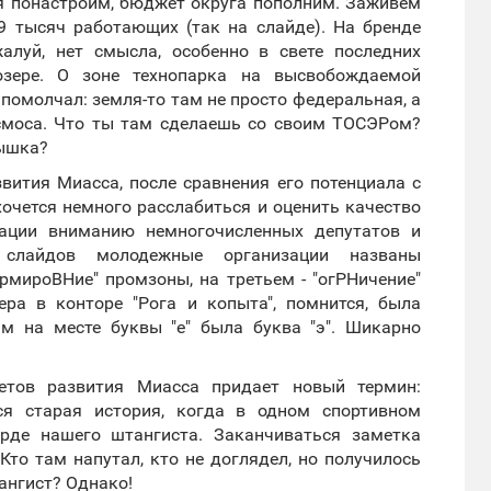
ья понастроим, бюджет округа пополним. Заживем
 39 тысяч работающих (так на слайде). На бренде
жалуй, нет смысла, особенно в свете последних
зере. О зоне технопарка на высвобождаемой
помолчал: земля-то там не просто федеральная, а
осмоса. Что ты там сделаешь со своим ТОСЭРом?
тышка?
вития Миасса, после сравнения его потенциала с
хочется немного расслабиться и оценить качество
тации вниманию немногочисленных депутатов и
слайдов молодежные организации названы
рмироВНие" промзоны, на третьем - "огРНичение"
ера в конторе "Рога и копыта", помнится, была
м на месте буквы "е" была буква "э". Шикарно
етов развития Миасса придает новый термин:
тся старая история, когда в одном спортивном
рде нашего штангиста. Заканчиваться заметка
Кто там напутал, кто не доглядел, но получилось
тангист? Однако!