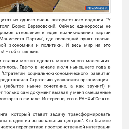
итат из одного очень авторитетного издания. "У
стоял Борис Березовский. Сейчас единороссы не
прямое отношение к идее возникновения партии
 Манифеста Партии", где последний пункт гласил:
вой экономики и политики. И весь мир на это
ь! Чтоб я так жил.
й сказки можно сделать много-много маленьких.
атилось. Где-то в начале июля нынешнего года в
"Стратегии социально-экономического развития
 Представляла Стратегию уважаемая организация -
а (забытое нынче сочетание, а как звучит!) и
Вот только сам документ вызвал у меня смешанные
осторга в финале. Интересно, его в РАНХиГСе кто-
унга, который ставит задачу трансформировать
оны в один из региональных центров". Кто бы мне
ачается перспектива пространственной интеграции