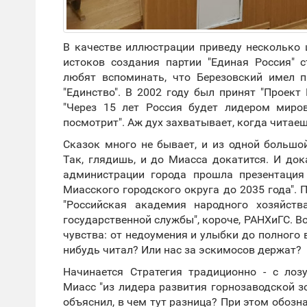
В качестве иллюстрации приведу несколько ц
истоков создания партии "Единая Россия" 
любят вспоминать, что Березовский имел 
"Единство". В 2002 году был принят "Проект
"Через 15 лет Россия будет лидером миро
посмотрит". Аж дух захватывает, когда читаеш
Сказок много не бывает, и из одной большо
Так, глядишь, и до Миасса докатится. И док
администрации города прошла презентация 
Миасского городского округа до 2035 года".
"Российская академия народного хозяйств
государственной службы", короче, РАНХиГС. 
чувства: от недоумения и улыбки до полного в
нибудь читал? Или нас за эскимосов держат?
Начинается Стратегия традиционно - с лоз
Миасс "из лидера развития горнозаводской з
объяснил, в чем тут разница? При этом обозн