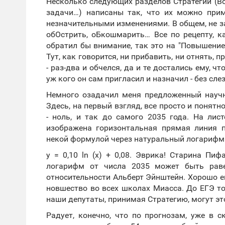
Несколько следующих разделов Стратегии (В
задачи…) написаны так, что их можно при
незначительными изменениями. В общем, не за
обОстрить, оБкошмарить… Все по рецепту, к
обратил бы внимание, так это на "Повышени
Тут, как говорится, ни прибавить, ни отнять,
- раз-два и обчелся, да и те достались ему, ч
уж кого он сам пригласил и назначил - без сле
Немного озадачил меня предложенный научн
Здесь, на первый взгляд, все просто и понятн
- ноль, и так до самого 2035 года. На лист
изображена горизонтальная прямая линия п
некой формулой через натуральный логарифм
y = 0,10 ln (x) + 0,08. Эврика! Старина Пи
логарифм от числа 2035 может быть раве
относительности Альберт Эйнштейн. Хорошо е
новшество во всех школах Миасса. До ЕГЭ то
наши депутаты, принимая Стратегию, могут это
Радует, конечно, что по прогнозам, уже в 