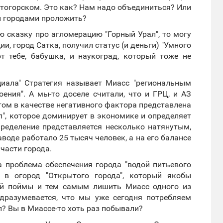
итогорском. Это как? Нам надо объединиться? Или
 городами проложить?
 сказку про агломерацию "Горный Урал", то могу
и, город Сатка, получил статус (и деньги) "Умного
от тебе, бабушка, и наукоград, который тоже не
циала" Стратегия называет Миасс "региональным
ения". А мы-то доселе считали, что и ГРЦ, и АЗ
 этом в качестве негативного фактора представлена
", которое доминирует в экономике и определяет
пределение представляется несколько натянутым,
аводе работало 25 тысяч человек, а на его балансе
части города.
 проблема обеспечения города "водой питьевого
 в огород "Открытого города", который якобы
кой поймы и тем самым лишить Миасс одного из
дразумевается, что мы уже сегодня потребляем
л? Вы в Миассе-то хоть раз побывали?