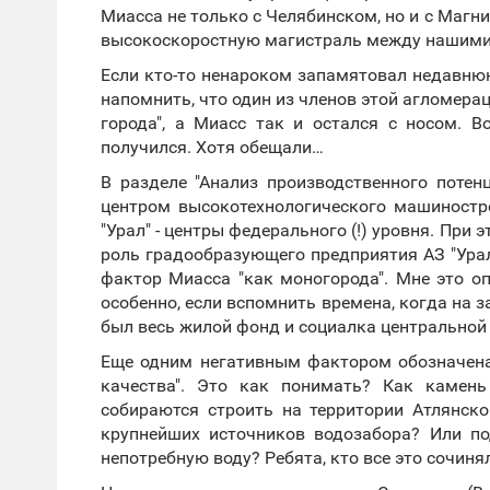
Миасса не только с Челябинском, но и с Магн
высокоскоростную магистраль между нашими
Если кто-то ненароком запамятовал недавнюю
напомнить, что один из членов этой агломераци
города", а Миасс так и остался с носом. В
получился. Хотя обещали…
В разделе "Анализ производственного потен
центром высокотехнологического машиностро
"Урал" - центры федерального (!) уровня. При
роль градообразующего предприятия АЗ "Урал
фактор Миасса "как моногорода". Мне это о
особенно, если вспомнить времена, когда на з
был весь жилой фонд и социалка центральной 
Еще одним негативным фактором обозначена
качества". Это как понимать? Как камень
собираются строить на территории Атлянс
крупнейших источников водозабора? Или по
непотребную воду? Ребята, кто все это сочиня