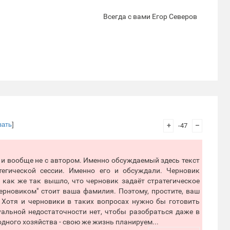
Всегда с вами Егор Северов
зать
]
+
-47
–
а и вообще не с автором. Именно обсуждаемый здесь текст
егической сессии. Именно его и обсуждали. Черновик
 как же так вышло, что черновик задаёт стратегическое
ерновиком" стоит ваша фамилия. Поэтому, простите, ваш
Хотя и черновики в таких вопросах нужно бы готовить
уальной недостаточности нет, чтобы разобраться даже в
ного хозяйства - свою же жизнь планируем...