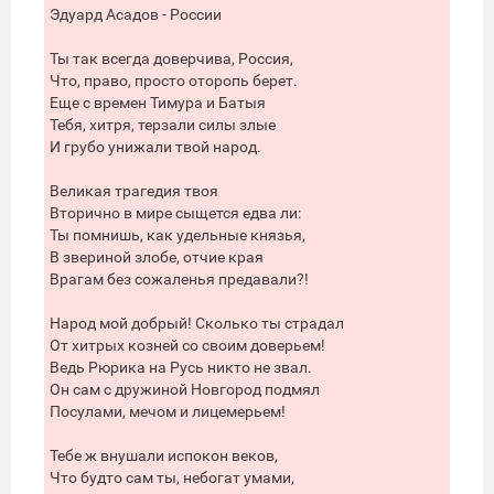
Эдуард Асадов - России
Ты так всегда доверчива, Россия,
Что, право, просто оторопь берет.
Еще с времен Тимура и Батыя
Тебя, хитря, терзали силы злые
И грубо унижали твой народ.
Великая трагедия твоя
Вторично в мире сыщется едва ли:
Ты помнишь, как удельные князья,
В звериной злобе, отчие края
Врагам без сожаленья предавали?!
Народ мой добрый! Сколько ты страдал
От хитрых козней со своим доверьем!
Ведь Рюрика на Русь никто не звал.
Он сам с дружиной Новгород подмял
Посулами, мечом и лицемерьем!
Тебе ж внушали испокон веков,
Что будто сам ты, небогат умами,