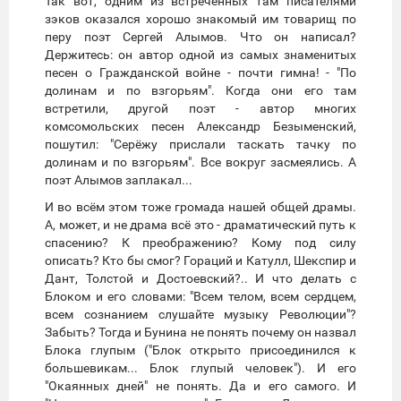
Так вот, одним из встреченных там писателями
зэков оказался хорошо знакомый им товарищ по
перу поэт Сергей Алымов. Что он написал?
Держитесь: он автор одной из самых знаменитых
песен о Гражданской войне - почти гимна! - "По
долинам и по взгорьям". Когда они его там
встретили, другой поэт - автор многих
комсомольских песен Александр Безыменский,
пошутил: "Серёжу прислали таскать тачку по
долинам и по взгорьям". Все вокруг засмеялись. А
поэт Алымов заплакал...
И во всём этом тоже громада нашей общей драмы.
А, может, и не драма всё это - драматический путь к
спасению? К преображению? Кому под силу
описать? Кто бы смог? Гораций и Катулл, Шекспир и
Дант, Толстой и Достоевский?.. И что делать с
Блоком и его словами: "Всем телом, всем сердцем,
всем сознанием слушайте музыку Революции"?
Забыть? Тогда и Бунина не понять почему он назвал
Блока глупым ("Блок открыто присоединился к
большевикам... Блок глупый человек"). И его
"Окаянных дней" не понять. Да и его самого. И