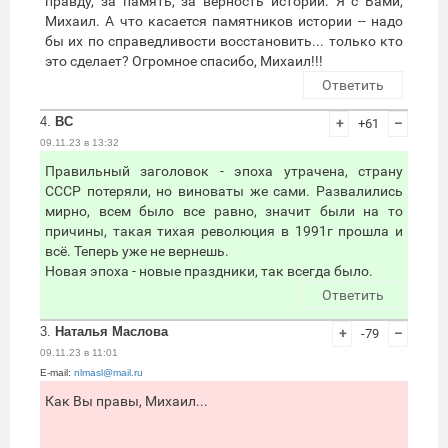
правду, за память, за верность истории. Я с Вами,
Михаил. А что касается памятников истории -- надо
бы их по справедливости восстановить... только кто
это сделает? Огромное спасибо, Михаил!!!
Ответить
4.
ВС
+
+61
–
09.11.23 в 13:32
Правильный заголовок - эпоха утрачена, страну
СССР потеряли, но виноваты же сами. Развалились
мирно, всем было все равно, значит были на то
причины, такая тихая революция в 1991г прошла и
всё. Теперь уже не вернешь.
Новая эпоха - новые праздники, так всегда было.
Ответить
3.
Наталья Маслова
+
-79
–
09.11.23 в 11:01
E-mail:
nlmasl@mail.ru
Как Вы правы, Михаил...