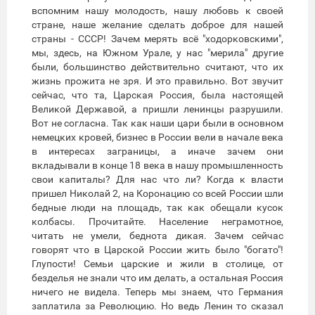
вспомним нашу молодость, нашу любовь к своей
стране, наше желание сделать доброе для нашей
страны - СССР! Зачем мерять всё "ходорковскими",
мы, здесь, на Южном Урале, у нас "мерила" другие
были, большинство действительно считают, что их
жизнь прожита не зря. И это правильно. Вот звучит
сейчас, что та, Царская Россия, была настоящей
Великой Державой, а пришли ленинцы разрушили.
Вот не согласна. Так как наши цари были в основном
немецких кровей, бизнес в России вели в начале века
в интересах заграницы, а иначе зачем они
вкладывали в конце 18 века в нашу промышленность
свои капиталы? Для нас что ли? Когда к власти
пришел Николай 2, на Коронацию со всей России шли
бедные люди на площадь, так как обещали кусок
колбасы. Прочитайте. Население неграмотное,
читать не умели, беднота дикая. Зачем сейчас
говорят что в Царской России жить было "богато"!
Глупости! Семьи царские и жили в столице, от
безделья не знали что им делать, а остальная Россия
ничего не видела. Теперь мы знаем, что Германия
заплатила за Революцию. Но ведь Ленин то сказал