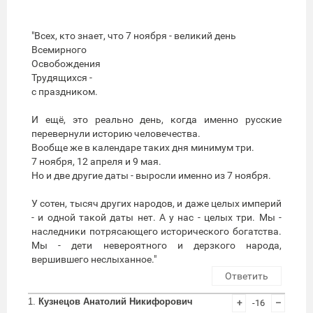
"Всех, кто знает, что 7 ноября - великий день
Всемирного
Освобождения
Трудящихся -
с праздником.
И ещё, это реально день, когда именно русские
перевернули историю человечества.
Вообще же в календаре таких дня минимум три.
7 ноября, 12 апреля и 9 мая.
Но и две другие даты - выросли именно из 7 ноября.
У сотен, тысяч других народов, и даже целых империй
- и одной такой даты нет. А у нас - целых три. Мы -
наследники потрясающего исторического богатства.
Мы - дети невероятного и дерзкого народа,
вершившего неслыханное."
Ответить
1.
Кузнецов Анатолий Никифорович
+
-16
–