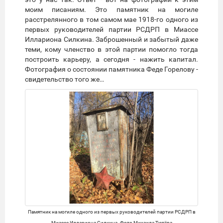
моим писаниям. Это памятник на могиле
расстрелянного в том самом мае 1918-го одного из
первых руководителей партии РСДРП в Миассе
Иллариона Силкина. Заброшенный и забытый даже
теми, кому членство в этой партии помогло тогда
построить карьеру, а сегодня - нажить капитал.
Фотография о состоянии памятника Феде Горелову -
свидетельство того же…
Памятник на могиле одного из первых руководителей партии РСДРП в
Миассе Иллариона Силкина. Фото Михаила Тютёва