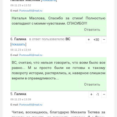
09.11.23 в 13:52
E-mail:
Purtova46@mail.ru
Наталья Маслова, Спасибо за стихи! Полностью
совпадают с моими чувствами. СПАСИБО!!!
Ответить
6.
Галина
в ответ пользователю
ВС
+
+30
–
[
показать
]
09.11.23 в 13:44
E-mail:
Purtova46@mail.ru
ВС, считаю, что нельзя говорить, что всем было все
равно... М ы просто были не готовы к такому
повороту истории, растерялись, и, наверное слишком
верили в справедливость...
Ответить
5.
Галина
+
-1
–
09.11.23 в 13:39
E-mail:
Purtova46@mail.ru
Читаю, восхищаюсь, благодарю Михаила Тютева за