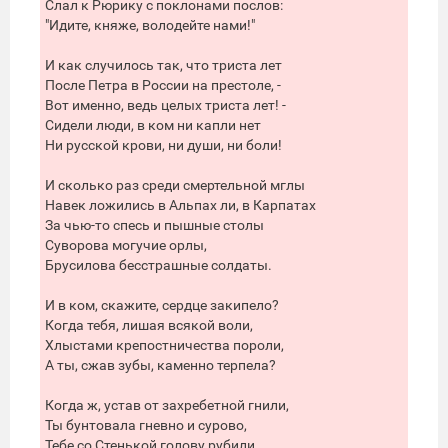
Слал к Рюрику с поклонами послов:
"Идите, княже, володейте нами!"
И как случилось так, что триста лет
После Петра в России на престоле, -
Вот именно, ведь целых триста лет! -
Сидели люди, в ком ни капли нет
Ни русской крови, ни души, ни боли!
И сколько раз среди смертельной мглы
Навек ложились в Альпах ли, в Карпатах
За чью-то спесь и пышные столы
Суворова могучие орлы,
Брусилова бесстрашные солдаты.
И в ком, скажите, сердце закипело?
Когда тебя, лишая всякой воли,
Хлыстами крепостничества пороли,
А ты, сжав зубы, каменно терпела?
Когда ж, устав от захребетной гнили,
Ты бунтовала гневно и сурово,
Тебе со Стенькой голову рубили