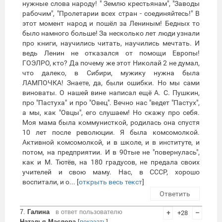
нужные слова народу! " Землю крестьянам", "Заводы
рабочим", "Пролетарии всех стран - соединяйтесь!" В
этот момент народ и пошёл за Лениным! Бедных то
было намного больше! За несколько лет люди узнали
про книги, научились читать, научились мечтать. И
ведь Ленин не отказался от помощи Европы!
ГОЭЛРО, кто? Да почему же этот Николай 2 не думал,
что далеко, в Сибири, мужику нужна была
ЛАМПОЧКА! Знаете, да, были ошибки. Но мы сами
виноваты. О нашей вине написал ещё А. С. Пушкин,
про "Пастуха" и про "Овец". Вечно нас "ведет "Пастух",
а мы, как "Овцы", его слушаем! Но скажу про себя.
Моя мама была коммунисткой, родилась она спустя
10 лет после революции. Я была комсомолкой.
Активной комсомолкой, и в школе, и в институте, и
потом, на предприятии. И в 90тые не "повернулась",
как и М. Тютёв, на 180 градусов, не предала своих
учителей и свою маму. Нас, в СССР, хорошо
воспитали, и о... [
открыть весь текст
]
Ответить
7.
Галина
в ответ пользователю
+
+28
–
Наталья Маслова
[
показать
]