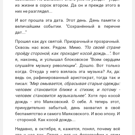
из жизни в сорок втором. Да он и прежде этого в
них не разглядел...
И вот прошла эта дата. Этот день. День памяти о
величайшем событии. "Сохранённый в перечне
дат..."
Прошел как дух святой. Призрачный и прозрачный.
Сквозь нас всех. Рядом. Мимо.
"По своей стране
пройду стороной, как проходит косой дождь..."
. Вот
я, наконец, и услышал блоковское "Всем сердцем
слушайте музыку революции". Дошло. Вот только
когда. Откуда у него взялась эта музыка? Ах, да:
ведь он, рафинированный аристократ, тогда так и
писал:
"Мир омывается, сбрасывая старые одежды:
человек становится ближе к стихии, и потому -
человек становится музыкальнее"
. Хотя про косой
дождь - это Маяковский. О себе. А теперь этот,
принудительно забытый, день захватил в своё
беспамятство и самого Маяковского. И всю эпоху. И
- стороной. Как косой дождь...
Недавно, в октябре, я, кажется, понял, почему всё
это у нас так. Ответ - вот на фотографии к этим