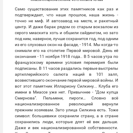
Само существование этих памятников как раз и
подтверждает, что наше прошлое, наша жизнь -
точно не миф. И автозавод на месте, и ракетный
центр. И даже барак рядом со старым вокзалом из
серого миаскита хоть и обшили сайдингом, но зато
под ним, наверное, лучше сохранится год, под одним
из его слуховых окон на фасаде, - 1914. Мы когда-то
снимали его на столетие Первой мировой. День её
окончания - 11 ноября 1918 года.. В 5 часов утра по
французскому времени условия перемирия были
подписаны. В 11 часов раздались первые выстрелы
артиллерийского салюта наций в 101 залп,
возвестившего окончание первой мировой войны. И
вот этот памятник Иллариону Силкину... Клуба его
имени в Миассе уже нет. Привычнее - "Дом купца
Смирнова". Пельмени, пироги… Словно всё
национализированное революцией вернули
прежним хозяевам. Зато улица Силкина есть. Тоже
символ: большевики сохранили страну, а в стране
сохранились люди, которые длят её век дальше.
Даже и век национализированной собственности.