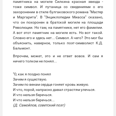
памятника на могиле Силкина красная звезда -
тоже символ. И путаница со сведениями о его
захоронении в стиле булгаковского романа "Мастер
и Маргарита". В "Энциклопедии Миасса" сказано,
что он похоронен в братской могиле на площади
Революции. Но там, на памятнике, нет его фамилии.
А вот этот памятник на могиле есть. Но вот такой.
Словно его и здесь нет... Символ. А чего? Это мог бы
объяснить, наверное, только поэт-символист К.Д.
Бальмонт.
Впрочем, может, это и не ответ вовсе. И сам я
ничего толком не понял...
"О, как я поздно понял
Зачем я существую.
Зачем по венам сердце гоняет кровь живую.
И что, порой, напрасно давал страстям улечься.
И что нельзя беречься.
И что нельзя беречься...
(Д. Самойлов, советский поэт)