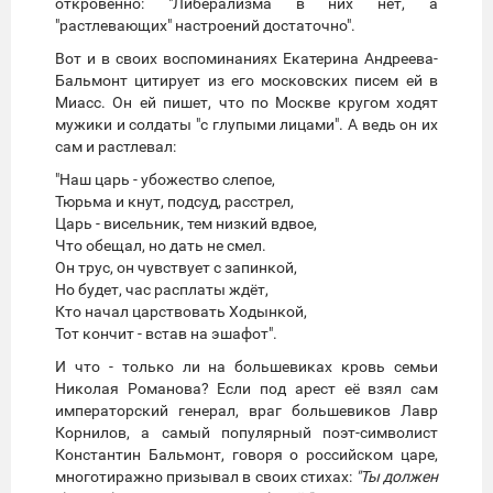
откровенно: "Либерализма в них нет, а
"растлевающих" настроений достаточно".
Вот и в своих воспоминаниях Екатерина Андреева-
Бальмонт цитирует из его московских писем ей в
Миасс. Он ей пишет, что по Москве кругом ходят
мужики и солдаты "с глупыми лицами". А ведь он их
сам и растлевал:
"Наш царь - убожество слепое,
Тюрьма и кнут, подсуд, расстрел,
Царь - висельник, тем низкий вдвое,
Что обещал, но дать не смел.
Он трус, он чувствует с запинкой,
Но будет, час расплаты ждёт,
Кто начал царствовать Ходынкой,
Тот кончит - встав на эшафот".
И что - только ли на большевиках кровь семьи
Николая Романова? Если под арест её взял сам
императорский генерал, враг большевиков Лавр
Корнилов, а самый популярный поэт-символист
Константин Бальмонт, говоря о российском царе,
многотиражно призывал в своих стихах:
"Ты должен