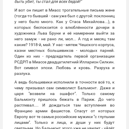
быть убит, ты стал для всех бедой!"
И вот он пишет в Миасс трогательные письма жене
(тогда-то бывшей - сам уже был с другой: поклонниц
у него было много. Как у Стаса Михайлова...), в
которых беспокоится о влюблённости дочери в
художника Льва Бруни и её намерении выйти за
него замуж - не рано ли, мол... А год и месяц там
какие? 1918-й, май. У нас - мятеж Чешского корпуса,
казни местных большевиков - молодых парней.
Один из них - председатель первой организации
РСДРП в Миассе двадцатилетний Илларион Силкин.
Вот символ эпохи. Любовь и кровь. Разруха и
разлука.
А ведь большевики исполнили в точности всё то, к
чему призывал сам символист Бальмонт. Даже и
царя "возвели на эшафот". Только самому
Бальмонту пришлось бежать в Париж. До чего
растлевал.... И дождаться там вступления во
Францию армии фашистов. Спасут от которых
Европу вот те самые российские мужики "с глупыми
лицами". Только и лица, и души у них будут
светлыми. Но Бальмонт этого уже не увидит - уйдёт