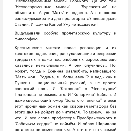
"Несвоевременные мысли" Горького. Да что там
"Несвоевременные мысли" - "Буревестник" не
объяснить! А уж "Мать" и подавно. А его школа
социал-демократии для пролетариата? Бывал даже
Сталин. И где - на Капри! Уму не поддаётся!
Выдумывали особую пролетарскую культуру и
философию!
Крестьянские мятежи после революции и их
жестокое подавление, раскулачивание и репрессии
тридцатых и даже послепобедных сороковых ещё
казались немыслимыми. А они случились.. Но,
может, тогда и Есенина разлюбить, написавшего:
"Мать моя - Родина, я - большевик!"? А ведь как и
Пушкин - национальный русский, а не просто
советский поэт. И "Котлован" с "Чевенгуром"
Платонова не осмыслить. И "Конармию" Бабеля. И
даже сверкающий юмор "Золотого телёнка", и весь
этот ироничный роман как сквозная метафора без
этого дня не дойдёт до читателя. По-моему, - ни за
что. И все слова профессора Преображенского в
"Собачьем сердце" не поймём. И образ Шарикова
останется не осмысленным. А он-то и есть самый