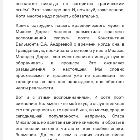
несчастье никогда не загорится трагическим
огнём". Этот тоже про нас. И, пожалуй, тоже верное.
Хотя многое надо помнить обязательно.
Как-то сотрудник нашего краеведческого музея в
Миассе Дарья Баннова разместила фрагмент
воспоминаний супруги поэта Константина
Бальмонта Е.А. Андреевой о времени, когда она, в
Гражданскую, проживала с дочерью у нас в Миассе.
Молодец Дарья, соотечественников иногда нужно
оборачивать в прошлое. Это оживляет
размышления о настоящем. Мы словно
просыпаемся и прошлое уже не всплывает, не
таращится на нас, как наваждение, оно обретает
черты реальности...
Вот и с этими воспоминаниями. И хотя поэт-
символист Бальмонт - не мой вкус, и оглушительная
его популярность в то время была, по-моему, сродни
сегодняшней популярности, например, Стаса
Михайлова, но всё-таки многие символы и образы в
его поэзии сегодня читаются как особые знаки.
Знамения. Да он и сам о своих стихах писал