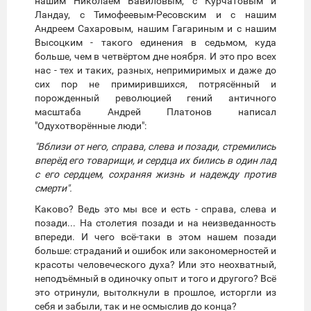
нашим Николаем Вавиловым, с Курчатовым и
Ландау, с Тимофеевым-Ресовским и с нашим
Андреем Сахаровым, нашим Гагариным и с нашим
Высоцким - такого единения в седьмом, куда
больше, чем в четвёртом дне ноября. И это про всех
нас - тех и таких, разных, непримиримых и даже до
сих пор не примирившихся, потрясённый и
порожденный революцией гений античного
масштаба Андрей Платонов написал
"Одухотворённые люди":
"Вблизи от него, справа, слева и позади, стремились
вперёд его товарищи, и сердца их бились в один лад
с его сердцем, сохраняя жизнь и надежду против
смерти".
Каково? Ведь это мы все и есть - справа, слева и
позади... На столетия позади и на неизведанность
впереди. И чего всё-таки в этом нашем позади
больше: страданий и ошибок или закономерностей и
красоты человеческого духа? Или это неохватный,
неподъёмный в одиночку опыт и того и другого? Всё
это отринули, вытолкнули в прошлое, исторгли из
себя и забыли, так и не осмыслив до конца?