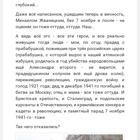
глубокий...
Даже всё написанное, ушедшим теперь в вечность,
Михаилом Жванецким, без 7 ноября и после - не
оценим: он тоже оттуда, оттуда. Наш…
А ведь всё это - все эти герои, и все реально
живущие тогда люди - мои, по отцу, прадед с
прабабушкой, пожившие при трёх российских царях
(прабабушка, с которой вырос в нашей атлянской
избушке, родилась в год убийства народовольцами
ещё Александра второго - не верится; а
прадедушкином колуном всё ещё дрова колю),
пережившие революцию, гражданскую войну и
голод 1921 года; дед, в декабре 1941-го погибший в
битве за Москву; отец и мама - все тоже оттуда. И
Брестская крепость, и Сталинград, и подольские
курсанты в Отечественную, и кремлёвские юнкера и
кадеты в революцию, и памятный парад 7 ноября
1941-го - тоже.
Так чего отказались?