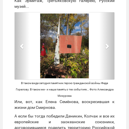
Как Эрмитаж, Третьяковскую галерею, Русский
музей...
Предыдущий
Следую
В таком виде сегодня памятник герою гражданской войны Феде
Горелову. В таком же - и наша память о тех событиях… Фото Александра
Мизурова
Или, вот, как Елена Семёнова, воскресившая к
жизни дом Смирнова.
А если бы тогда победили Деникин, Колчак и все их
европейские и заокеанские союзники,
договорившиеся поделить территорию Российской