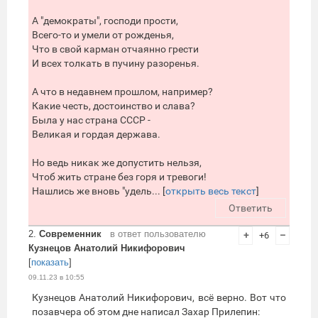
А "демократы", господи прости,
Всего-то и умели от рожденья,
Что в свой карман отчаянно грести
И всех толкать в пучину разоренья.
А что в недавнем прошлом, например?
Какие честь, достоинство и слава?
Была у нас страна СССР -
Великая и гордая держава.
Но ведь никак же допустить нельзя,
Чтоб жить стране без горя и тревоги!
Нашлись же вновь "удель... [
открыть весь текст
]
Ответить
2.
Современник
в ответ пользователю
+
+6
–
Кузнецов Анатолий Никифорович
[
показать
]
09.11.23 в 10:55
Кузнецов Анатолий Никифорович, всё верно. Вот что
позавчера об этом дне написал Захар Прилепин: