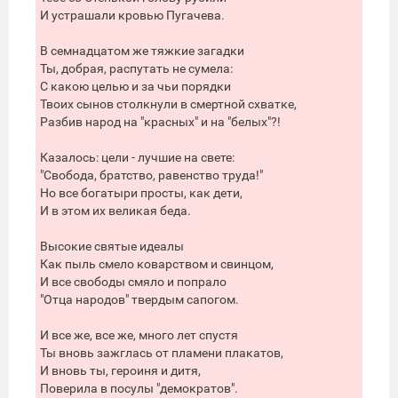
И устрашали кровью Пугачева.
В семнадцатом же тяжкие загадки
Ты, добрая, распутать не сумела:
С какою целью и за чьи порядки
Твоих сынов столкнули в смертной схватке,
Разбив народ на "красных" и на "белых"?!
Казалось: цели - лучшие на свете:
"Свобода, братство, равенство труда!"
Но все богатыри просты, как дети,
И в этом их великая беда.
Высокие святые идеалы
Как пыль смело коварством и свинцом,
И все свободы смяло и попрало
"Отца народов" твердым сапогом.
И все же, все же, много лет спустя
Ты вновь зажглась от пламени плакатов,
И вновь ты, героиня и дитя,
Поверила в посулы "демократов".