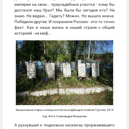
империи на свои... приусадебные участки - кому бы
достался наш Урал? Мы были бы сегодня кто? Не
знаю. Не ведаю... Гадать? Можно. Но вышло иначе.
Победили другие. И сохранили Россию - это-то точно
факт. Как и наша жизнь в нашей стране с общей
историей - не миф...
Захоронение старых коммунистов на кладбище в посёлке Тургояк, 2016
год. Фото Александра Мизурова
А рухнувшая к подножью насквозь проржавевшего