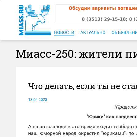
НОВОСТИ
АКТУАЛЬНО
ОБЪЯВЛЕН
Миасс-250: жители п
Что делать, если ты не ст
13.04.2023
(Продолже
"Юрики" как предвес
А на автозаводе в это время входит в оборот 
наш юморной народ окрестил "юриками", по 