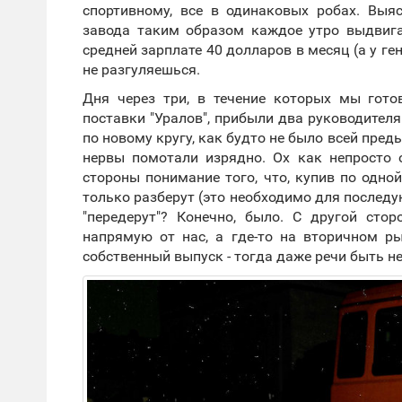
спортивному, все в одинаковых робах. Выя
завода таким образом каждое утро выдвига
средней зарплате 40 долларов в месяц (а у ге
не разгуляешься.
Дня через три, в течение которых мы гото
поставки "Уралов", прибыли два руководител
по новому кругу, как будто не было всей пред
нервы помотали изрядно. Ох как непросто 
стороны понимание того, что, купив по одн
только разберут (это необходимо для последу
"передерут"? Конечно, было. С другой ст
напрямую от нас, а где-то на вторичном ры
собственный выпуск - тогда даже речи быть не