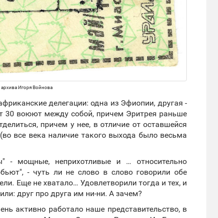
 архива Игоря Войнова
фриканские делегации: одна из Эфиопии, другая -
лет 30 воюют между собой, причем Эритрея раньше
делиться, причем у нее, в отличие от оставшейся
(во все века наличие такого выхода было весьма
ы" - мощные, неприхотливые и … относительно
бьют", - чуть ли не слово в слово говорили обе
ели. Еще не хватало… Удовлетворили тогда и тех, и
ли: друг про друга им ни-ни. А зачем?
чень активно работало наше представительство, в