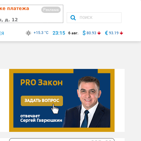
Реклама
$
€
23:15
+15.3 °C
ЕЯ
6 авг.
80.93
93.19