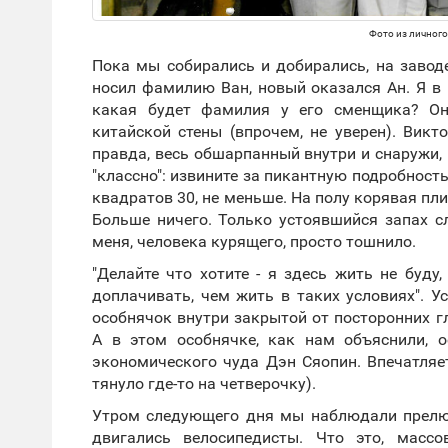
Фото из личного
Пока мы собирались и добирались, на завод
носил фамилию Ван, новый оказался Ан. Я в 
какая будет фамилия у его сменщика? Он
китайской стены (впрочем, не уверен). Викт
правда, весь обшарпанный внутри и снаружи, 
"классно": извините за пикантную подробность,
квадратов 30, не меньше. На полу корявая пли
Больше ничего. Только устоявшийся запах с
меня, человека курящего, просто тошнило.
"Делайте что хотите - я здесь жить не буду,
доплачивать, чем жить в таких условиях". 
особнячок внутри закрытой от посторонних г
А в этом особнячке, как нам объяснили, 
экономического чуда Дэн Сяопин. Впечатляет!
тянуло где-то на четверочку).
Утром следующего дня мы наблюдали прелю
двигались велосипедисты. Что это, масс