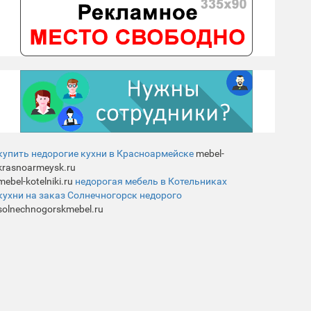
купить недорогие кухни в Красноармейске
mebel-
krasnoarmeysk.ru
mebel-kotelniki.ru
недорогая мебель в Котельниках
кухни на заказ Солнечногорск недорого
solnechnogorskmebel.ru