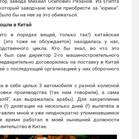
тор завода Михаил Осипович Рязанов. Из Египта
который заводчане могли приобрести за "юрики".
было бы на нее за это обижаться.
пошли в Китай
это в порядке вещей, только так!) китайская
 (это тоже не обсуждается) находилась у нас,
дственного цикла. Кто бы знал, во что это
ии был сам директор 2-го машиностроительного
предварительно договорились на поставку в Китай
лей с последующей организацией у них сборочного
ла в себя целых 3 автомобиля с разной колесной
овки производства (так нам говорили), а сама
галЯ", как выражались арабы). Для закрепления
(!) делегация на несколько дней (!) вылетела в
ставлен мной и уже неоднократно упоминавшимся
ое время работал в моей нынешней должности
вительство в Китае.