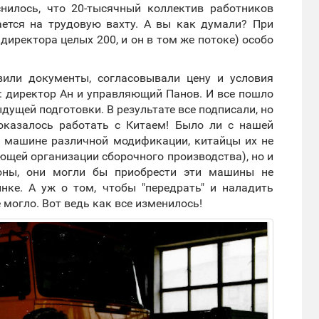
снилось, что 20-тысячный коллектив работников
ется на трудовую вахту. А вы как думали? При
ндиректора целых 200, и он в том же потоке) особо
вили документы, согласовывали цену и условия
я: директор Ан и управляющий Панов. И все пошло
ыдущей подготовки. В результате все подписали, но
оказалось работать с Китаем! Было ли с нашей
ой машине различной модификации, китайцы их не
ющей организации сборочного производства), но и
ороны, они могли бы приобрести эти машины не
нке. А уж о том, чтобы "передрать" и наладить
 могло. Вот ведь как все изменилось!