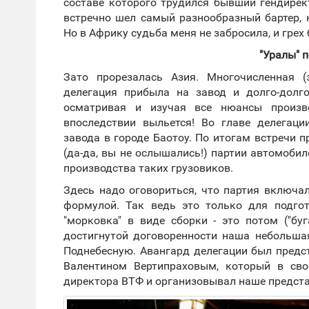
составе которого трудился бывший гендирек
встречно шел самый разнообразный бартер, 
Но в Африку судьба меня не забросила, и грех 
"Уралы" 
Зато прорезалась Азия. Многочисленная (
делегация прибыла на завод и долго-долго
осматривая и изучая все нюансы произво
впоследствии выльется! Во главе делегац
завода в городе Баотоу. По итогам встречи 
(да-да, вы не ослышались!) партии автомоби
производства таких грузовиков.
Здесь надо оговориться, что партия включа
формулой. Так ведь это только для подгот
"морковка" в виде сборки - это потом ("бу
достигнутой договоренности наша небольшая 
Поднебесную. Авангард делегации был пред
Валентином Вертипраховым, который в св
директора ВТФ и организовывал наше предста