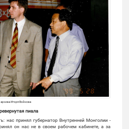
 архива Игоря Войнова
еревернутая пиала
ь: нас принял губернатор Внутренней Монголии -
ринял он нас не в своем рабочем кабинете, а за