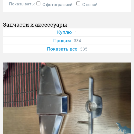
Показывать:
С фотографией
С ценой
Запчасти и аксессуары
Куплю
1
Продам
334
Показать все
335