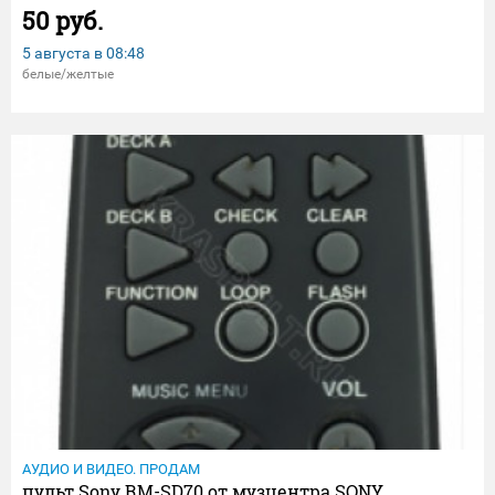
50 руб.
5 августа в
08:48
белые/желтые
АУДИО И ВИДЕО. ПРОДАМ
пульт Sony RM-SD70 от музцентра SONY