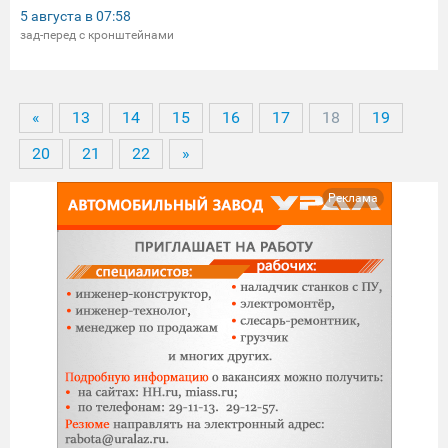
5 августа в
07:58
зад-перед с кронштейнами
«
13
14
15
16
17
18
19
20
21
22
»
Реклама