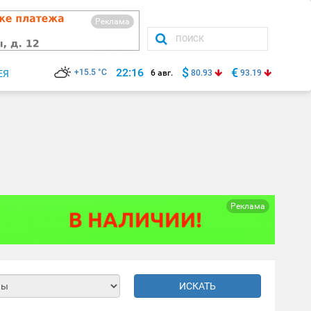
Реклама
$
€
22:16
+15.5 °C
ЕЯ
6 авг.
80.93
93.19
Реклама
ИСКАТЬ