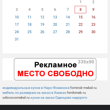
1
2
3
4
5
6
7
8
9
10
11
12
13
14
15
16
17
18
19
20
21
22
23
24
25
26
27
28
29
30
31
индивидуальные кухни в Наро-Фоминске
fominsk-mebel.ru
мебель по размерам на заказ в Химках
himkimeb.ru
odincovomebel.ru
кухни на заказ Одинцово недорого