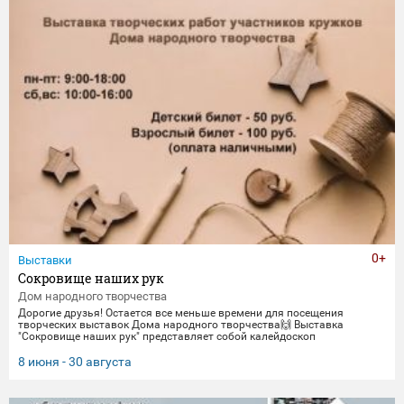
0+
Выставки
Сокровище наших рук
Дом народного творчества
Дорогие друзья! Остается все меньше времени для посещения
творческих выставок Дома народного творчества🙌 Выставка
"Сокровище наших рук" представляет собой калейдоскоп
традиционных ремесел и декоративно-прикладного искусства. Работы
выполнены мастерами и профессионалами своего дела -
8 июня - 30 августа
сотрудниками Дома народного творчества. Посетить выставку
можно до 30 августа.