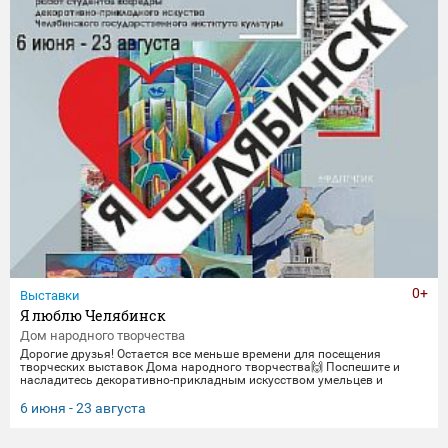
0+
Выставки
Я люблю Челябинск
Дом народного творчества
Дорогие друзья! Остается все меньше времени для посещения
творческих выставок Дома народного творчества🙌 Поспешите и
насладитесь декоративно-прикладным искусством умельцев и
мастеров Миасса и Челябинска Выставка "Я люблю Челябинск" -
посвящена 290-летнему юбилею Челябинска. Работы выполнены
6 июня - 23 августа
студентами кафедры декоративно-прикладного искусства ЧГИК.
Увидеть представленные работы можно до 23 августа. 🖼️