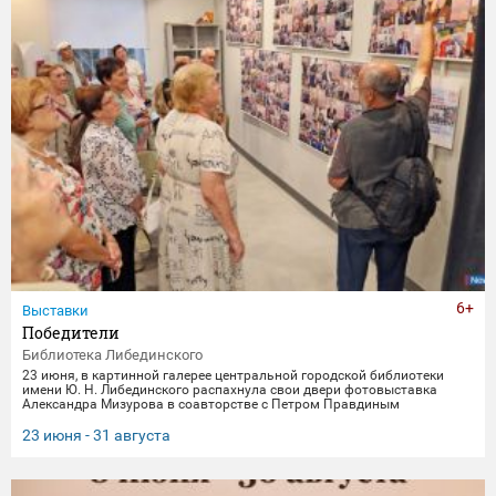
6+
Выставки
Победители
Библиотека Либединского
23 июня, в картинной галерее центральной городской библиотеки
имени Ю. Н. Либединского распахнула свои двери фотовыставка
Александра Мизурова в соавторстве с Петром Правдиным
"Победители" (первый раз эти снимки экспонировались в галерее
"Дирижабль" в праздничные майские дни). 250 фотографий - и за
23 июня - 31 августа
каждым кадром 40 лет неустанной работы мастера, 40 лет трепетного
всматривания в лица, 40 лет благодарной памяти. На снимках -
торжественные парады в честь Дня Победы и пронзительные
портреты фронто