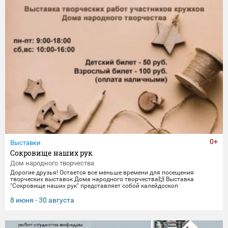
0+
Выставки
Сокровище наших рук
Дом народного творчества
Дорогие друзья! Остается все меньше времени для посещения
творческих выставок Дома народного творчества🙌 Выставка
"Сокровище наших рук" представляет собой калейдоскоп
традиционных ремесел и декоративно-прикладного искусства. Работы
выполнены мастерами и профессионалами своего дела -
8 июня - 30 августа
сотрудниками Дома народного творчества. Посетить выставку
можно до 30 августа.