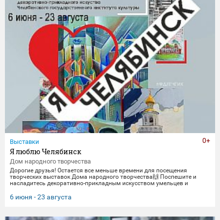
0+
Выставки
Я люблю Челябинск
Дом народного творчества
Дорогие друзья! Остается все меньше времени для посещения
творческих выставок Дома народного творчества🙌 Поспешите и
насладитесь декоративно-прикладным искусством умельцев и
мастеров Миасса и Челябинска Выставка "Я люблю Челябинск" -
посвящена 290-летнему юбилею Челябинска. Работы выполнены
6 июня - 23 августа
студентами кафедры декоративно-прикладного искусства ЧГИК.
Увидеть представленные работы можно до 23 августа. 🖼️