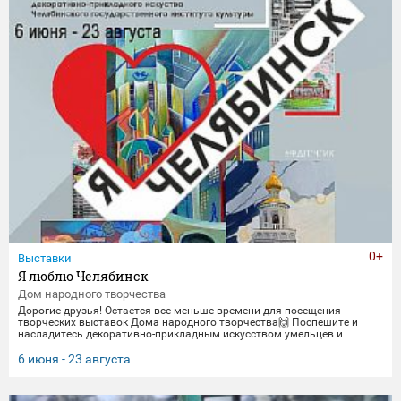
0+
Выставки
Я люблю Челябинск
Дом народного творчества
Дорогие друзья! Остается все меньше времени для посещения
творческих выставок Дома народного творчества🙌 Поспешите и
насладитесь декоративно-прикладным искусством умельцев и
мастеров Миасса и Челябинска Выставка "Я люблю Челябинск" -
посвящена 290-летнему юбилею Челябинска. Работы выполнены
6 июня - 23 августа
студентами кафедры декоративно-прикладного искусства ЧГИК.
Увидеть представленные работы можно до 23 августа. 🖼️