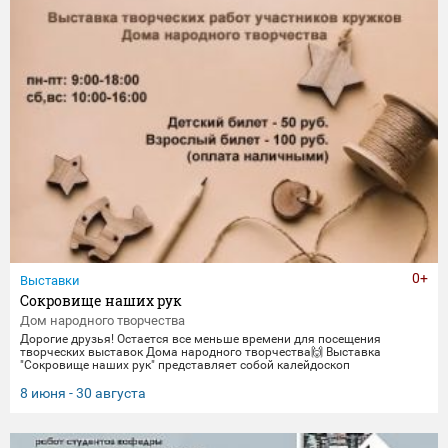
0+
Выставки
Сокровище наших рук
Дом народного творчества
Дорогие друзья! Остается все меньше времени для посещения
творческих выставок Дома народного творчества🙌 Выставка
"Сокровище наших рук" представляет собой калейдоскоп
традиционных ремесел и декоративно-прикладного искусства. Работы
выполнены мастерами и профессионалами своего дела -
8 июня - 30 августа
сотрудниками Дома народного творчества. Посетить выставку
можно до 30 августа.