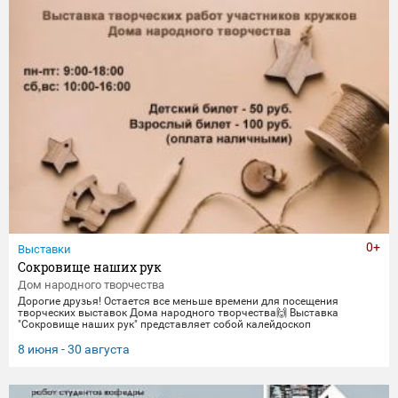
0+
Выставки
Сокровище наших рук
Дом народного творчества
Дорогие друзья! Остается все меньше времени для посещения
творческих выставок Дома народного творчества🙌 Выставка
"Сокровище наших рук" представляет собой калейдоскоп
традиционных ремесел и декоративно-прикладного искусства. Работы
выполнены мастерами и профессионалами своего дела -
8 июня - 30 августа
сотрудниками Дома народного творчества. Посетить выставку
можно до 30 августа.