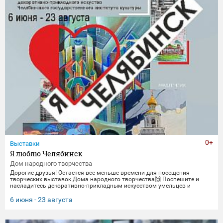
0+
Выставки
Я люблю Челябинск
Дом народного творчества
Дорогие друзья! Остается все меньше времени для посещения
творческих выставок Дома народного творчества🙌 Поспешите и
насладитесь декоративно-прикладным искусством умельцев и
мастеров Миасса и Челябинска Выставка "Я люблю Челябинск" -
посвящена 290-летнему юбилею Челябинска. Работы выполнены
6 июня - 23 августа
студентами кафедры декоративно-прикладного искусства ЧГИК.
Увидеть представленные работы можно до 23 августа. 🖼️