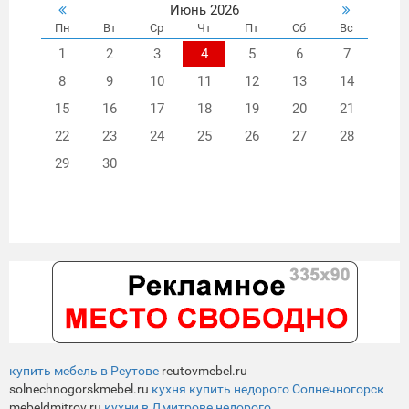
Июнь 2026
Пн
Вт
Ср
Чт
Пт
Сб
Вс
1
2
3
4
5
6
7
8
9
10
11
12
13
14
15
16
17
18
19
20
21
22
23
24
25
26
27
28
29
30
купить мебель в Реутове
reutovmebel.ru
solnechnogorskmebel.ru
кухня купить недорого Солнечногорск
mebeldmitrov.ru
кухни в Дмитрове недорого