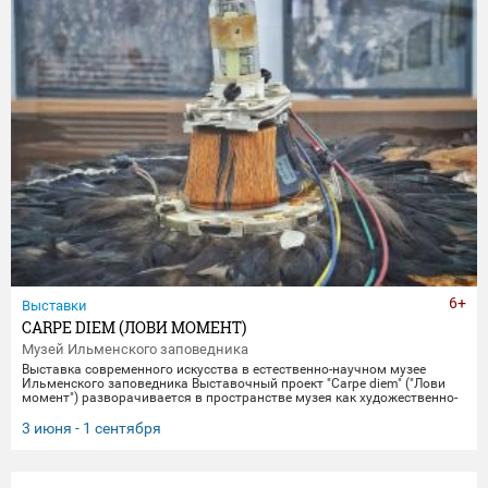
6+
Выставки
CARPE DIEM (ЛОВИ МОМЕНТ)
Музей Ильменского заповедника
Выставка современного искусства в естественно-научном музее
Ильменского заповедника Выставочный проект "Carpe diem" ("Лови
момент") разворачивается в пространстве музея как художественно-
научное исследование времени, памяти и материальной эволюции.
Включая в себя элементы био-арта, академической точности и
3 июня - 1 сентября
концептуального искусства, экспозиция предлагает зрителю
остановиться в моменте "здесь и сейчас", чтобы заглянуть
одновременно в далекое прошлое Земли и в её цифровое будущее.
Белое, изо