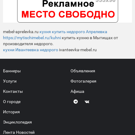
mebel-aprelevka.ru
кухня купить недорого Апрелевка
https://mytischimebel.ru/kuhni
купить кухню в Мытищах от
производителя недорого.
кухни Ивантеевка недорого
ivanteevka-mebel.ru
Баннеры
Объявления
Услуги
Фотогалерея
Контакты
Афиша
О городе
История
Энциклопедия
Лента Новостей